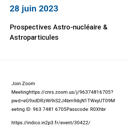
28 juin 2023
Prospectives Astro-nucléaire &
Astroparticules
Join Zoom
Meetinghttps://cnrs.zoom.us/j/96374816705?
pwd=eG9xdDRzWi9iS2J4bm9ibjN1TWxyUT09M
eeting ID: 963 7481 6705Passcode: R0Xhbr
https://indico.in2p3.fr/event/30422/