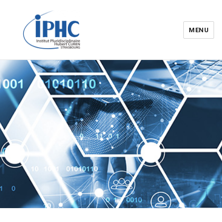
MENU
Institut pluridisciplinaire Hubert
Curien – IPHC