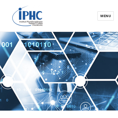
MENU
Institut pluridisciplinaire Hubert
Curien – IPHC