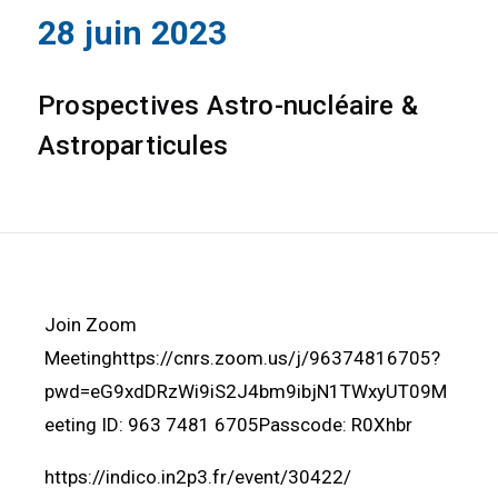
28 juin 2023
Prospectives Astro-nucléaire &
Astroparticules
Join Zoom
Meetinghttps://cnrs.zoom.us/j/96374816705?
pwd=eG9xdDRzWi9iS2J4bm9ibjN1TWxyUT09M
eeting ID: 963 7481 6705Passcode: R0Xhbr
https://indico.in2p3.fr/event/30422/