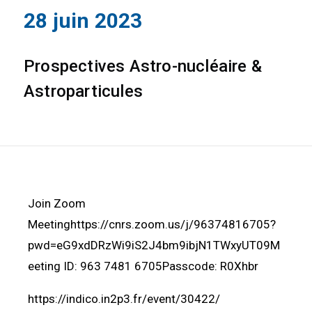
28 juin 2023
Prospectives Astro-nucléaire &
Astroparticules
Join Zoom
Meetinghttps://cnrs.zoom.us/j/96374816705?
pwd=eG9xdDRzWi9iS2J4bm9ibjN1TWxyUT09M
eeting ID: 963 7481 6705Passcode: R0Xhbr
https://indico.in2p3.fr/event/30422/