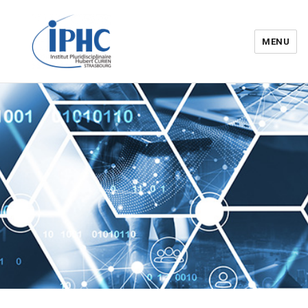
MENU
Institut pluridisciplinaire Hubert
Curien – IPHC