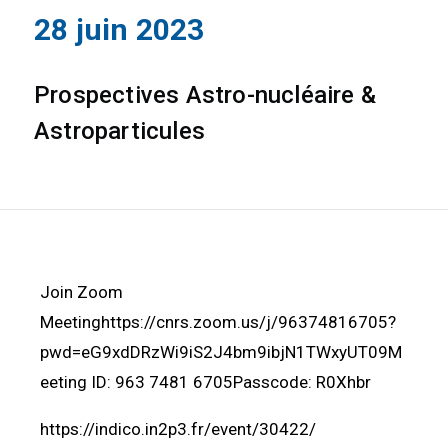
28 juin 2023
Prospectives Astro-nucléaire &
Astroparticules
Join Zoom
Meetinghttps://cnrs.zoom.us/j/96374816705?
pwd=eG9xdDRzWi9iS2J4bm9ibjN1TWxyUT09M
eeting ID: 963 7481 6705Passcode: R0Xhbr
https://indico.in2p3.fr/event/30422/