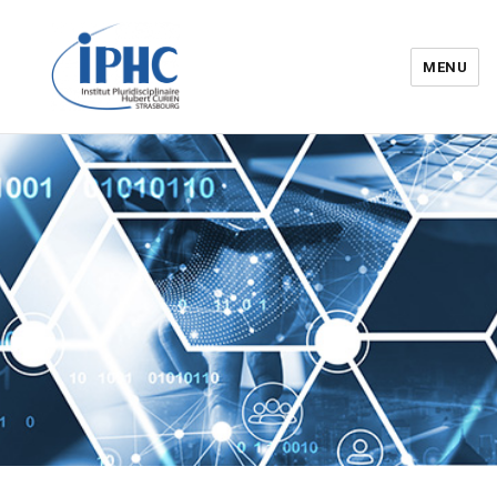
MENU
Institut pluridisciplinaire Hubert
Curien – IPHC