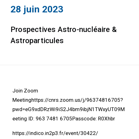
28 juin 2023
Prospectives Astro-nucléaire &
Astroparticules
Join Zoom
Meetinghttps://cnrs.zoom.us/j/96374816705?
pwd=eG9xdDRzWi9iS2J4bm9ibjN1TWxyUT09M
eeting ID: 963 7481 6705Passcode: R0Xhbr
https://indico.in2p3.fr/event/30422/