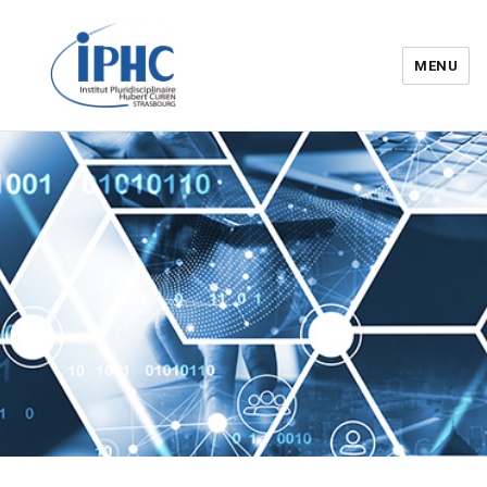
MENU
Institut pluridisciplinaire Hubert
Curien – IPHC