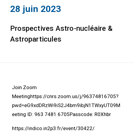
28 juin 2023
Prospectives Astro-nucléaire &
Astroparticules
Join Zoom
Meetinghttps://cnrs.zoom.us/j/96374816705?
pwd=eG9xdDRzWi9iS2J4bm9ibjN1TWxyUT09M
eeting ID: 963 7481 6705Passcode: R0Xhbr
https://indico.in2p3.fr/event/30422/