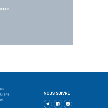
40308/
act
NOUS SUIVRE
du site
net
Twitter
Facebook
LinkedIn