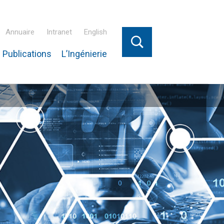
Annuaire
Intranet
English
 Publications
L’Ingénierie