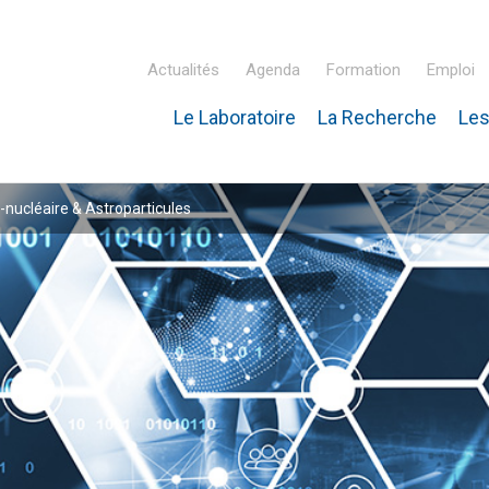
Actualités
Agenda
Formation
Emploi
Le Laboratoire
La Recherche
Les
inaire Hubert Curien – IPHC
-nucléaire & Astroparticules