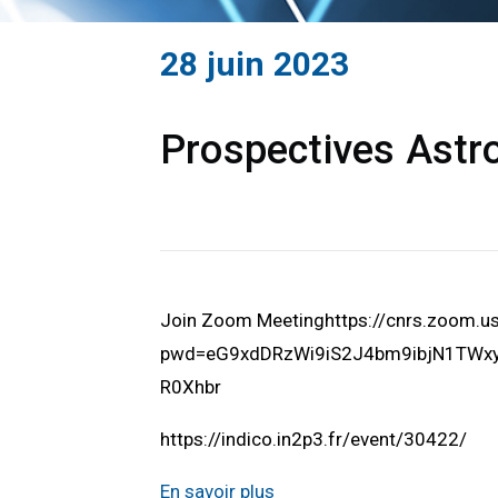
28 juin 2023
Prospectives Astro
Join Zoom Meetinghttps://cnrs.zoom.
pwd=eG9xdDRzWi9iS2J4bm9ibjN1TWxyU
R0Xhbr
https://indico.in2p3.fr/event/30422/
En savoir plus