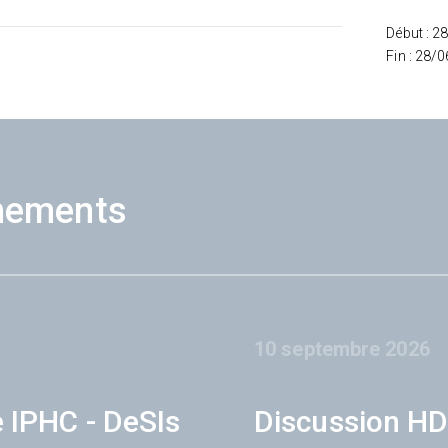
Début : 2
Fin : 28/
nements
10 septembre 2026
e IPHC - DeSIs
Discussion HD