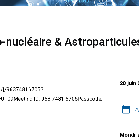
-nucléaire & Astroparticule
28 juin
us/j/96374816705?
T09Meeting ID: 963 7481 6705Passcode:
A
Mondri