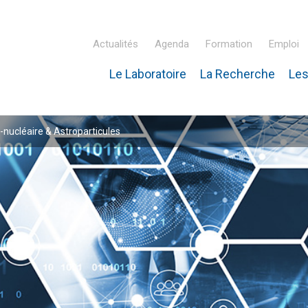
Actualités
Agenda
Formation
Emploi
Le Laboratoire
La Recherche
Les
inaire Hubert Curien – IPHC
-nucléaire & Astroparticules