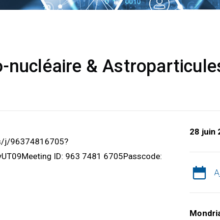
-nucléaire & Astroparticule
28 juin
us/j/96374816705?
T09Meeting ID: 963 7481 6705Passcode:
A
Mondri