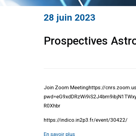
28 juin 2023
Prospectives Astro
Join Zoom Meetinghttps://cnrs.zoom.
pwd=eG9xdDRzWi9iS2J4bm9ibjN1TWxyU
R0Xhbr
https://indico.in2p3.fr/event/30422/
En savoir plus