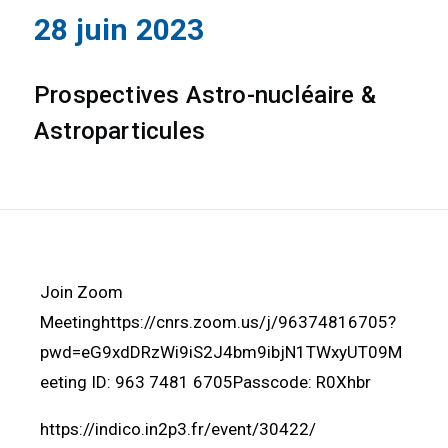
28 juin 2023
Prospectives Astro-nucléaire &
Astroparticules
Join Zoom
Meetinghttps://cnrs.zoom.us/j/96374816705?
pwd=eG9xdDRzWi9iS2J4bm9ibjN1TWxyUT09M
eeting ID: 963 7481 6705Passcode: R0Xhbr
https://indico.in2p3.fr/event/30422/