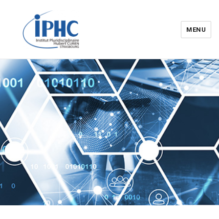
MENU
Institut pluridisciplinaire Hubert
Curien – IPHC