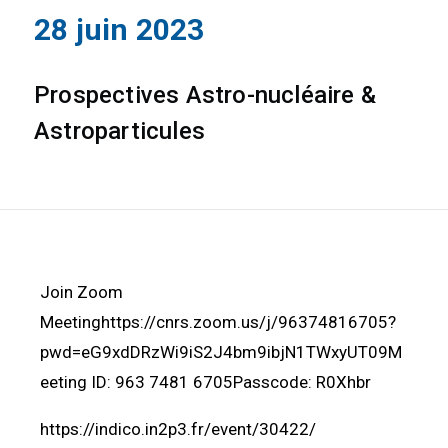
28 juin 2023
Prospectives Astro-nucléaire &
Astroparticules
Join Zoom
Meetinghttps://cnrs.zoom.us/j/96374816705?
pwd=eG9xdDRzWi9iS2J4bm9ibjN1TWxyUT09M
eeting ID: 963 7481 6705Passcode: R0Xhbr
https://indico.in2p3.fr/event/30422/