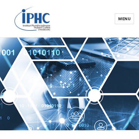
MENU
Institut pluridisciplinaire Hubert
Curien – IPHC