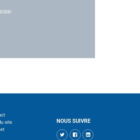
40308/
act
NOUS SUIVRE
du site
net
Twitter
Facebook
LinkedIn