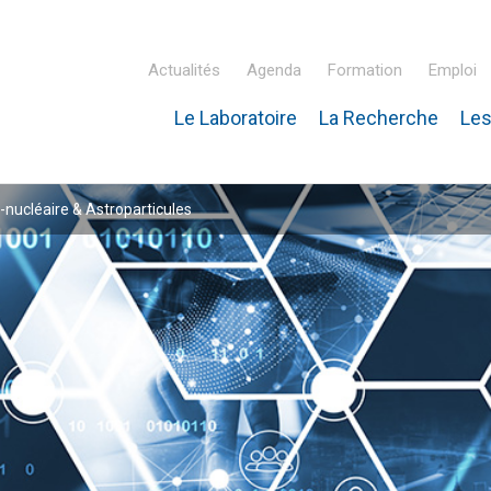
Actualités
Agenda
Formation
Emploi
Le Laboratoire
La Recherche
Les
inaire Hubert Curien – IPHC
-nucléaire & Astroparticules