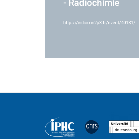
- Radiochimie
https://indico.in2p3.fr/event/40131/