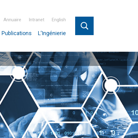
Annuaire
Intranet
English
 Publications
L’Ingénierie