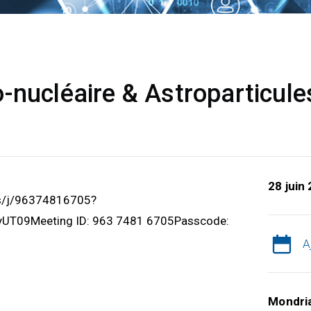
-nucléaire & Astroparticule
28 juin
us/j/96374816705?
T09Meeting ID: 963 7481 6705Passcode:
A
Mondri