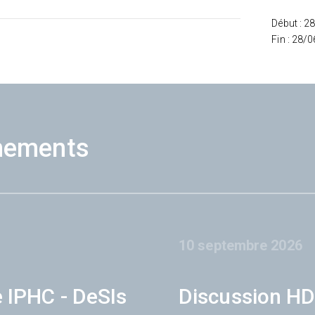
Début : 2
Fin : 28/
nements
10 septembre 2026
e IPHC - DeSIs
Discussion HD