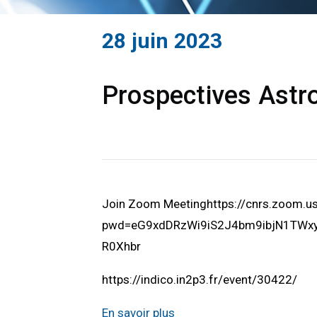
28 juin 2023
Prospectives Astro
Join Zoom Meetinghttps://cnrs.zoom.
pwd=eG9xdDRzWi9iS2J4bm9ibjN1TWxyU
R0Xhbr
https://indico.in2p3.fr/event/30422/
En savoir plus