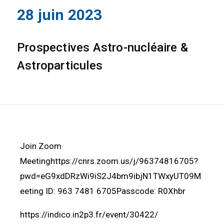
28 juin 2023
Prospectives Astro-nucléaire &
Astroparticules
Join Zoom
Meetinghttps://cnrs.zoom.us/j/96374816705?
pwd=eG9xdDRzWi9iS2J4bm9ibjN1TWxyUT09M
eeting ID: 963 7481 6705Passcode: R0Xhbr
https://indico.in2p3.fr/event/30422/