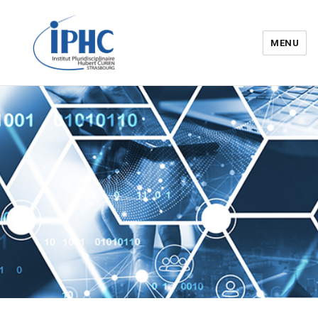
MENU
Institut pluridisciplinaire Hubert
Curien – IPHC