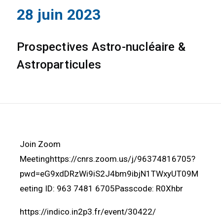
28 juin 2023
Prospectives Astro-nucléaire &
Astroparticules
Join Zoom
Meetinghttps://cnrs.zoom.us/j/96374816705?
pwd=eG9xdDRzWi9iS2J4bm9ibjN1TWxyUT09M
eeting ID: 963 7481 6705Passcode: R0Xhbr
https://indico.in2p3.fr/event/30422/