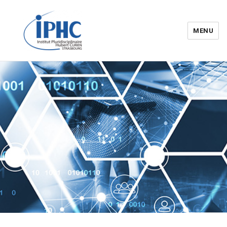
MENU
Institut pluridisciplinaire Hubert
Curien – IPHC