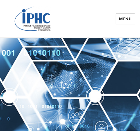
MENU
Institut pluridisciplinaire Hubert
Curien – IPHC