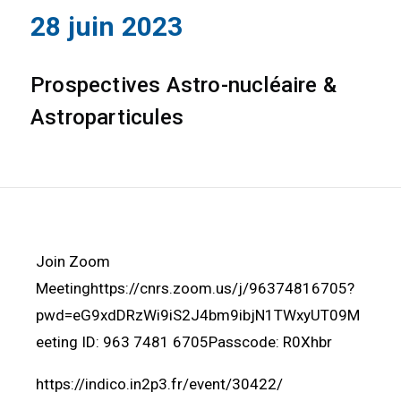
28 juin 2023
Prospectives Astro-nucléaire &
Astroparticules
Join Zoom
Meetinghttps://cnrs.zoom.us/j/96374816705?
pwd=eG9xdDRzWi9iS2J4bm9ibjN1TWxyUT09M
eeting ID: 963 7481 6705Passcode: R0Xhbr
https://indico.in2p3.fr/event/30422/