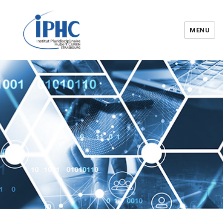
MENU
Institut pluridisciplinaire Hubert
Curien – IPHC