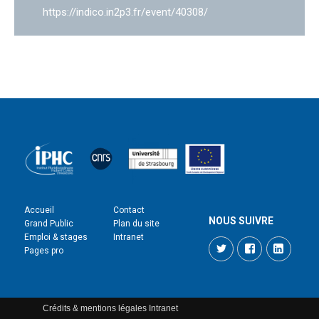
https://indico.in2p3.fr/event/40308/
Accueil
Contact
NOUS SUIVRE
Grand Public
Plan du site
Emploi & stages
Intranet
Twitter
Facebook
LinkedI
Pages pro
Crédits & mentions légales
Intranet