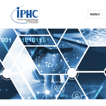
MENU
Institut pluridisciplinaire Hubert
Curien – IPHC