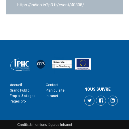
https://indico.in2p3.fr/event/40308/
Accueil
Contact
NOUS SUIVRE
Grand Public
Plan du site
Emploi & stages
Intranet
Twitter
Facebook
LinkedI
Pages pro
Crédits & mentions légales
Intranet