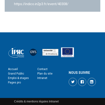
https://indico.in2p3.fr/event/40308/
Accueil
Contact
NOUS SUIVRE
Grand Public
Plan du site
Emploi & stages
Intranet
Twitter
Facebook
LinkedI
Pages pro
Crédits & mentions légales
Intranet