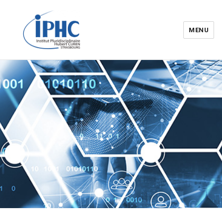
MENU
Institut pluridisciplinaire Hubert
Curien – IPHC