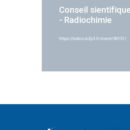
Conseil sientifiqu
- Radiochimie
https://indico.in2p3.fr/event/40131/