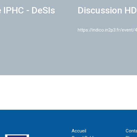
e IPHC - DeSIs
Discussion HD
https://indico.in2p3.fr/event/
Accueil
Cont