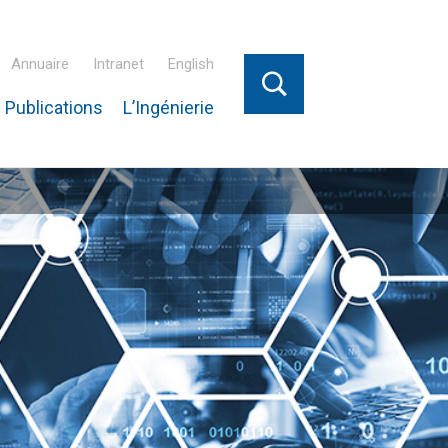
Annuaire
Intranet
English
 Publications
L’Ingénierie