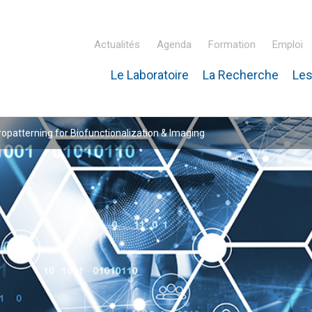
Actualités
Agenda
Formation
Emploi
Le Laboratoire
La Recherche
Les
inaire Hubert Curien – IPHC
patterning for Biofunctionalization & Imaging