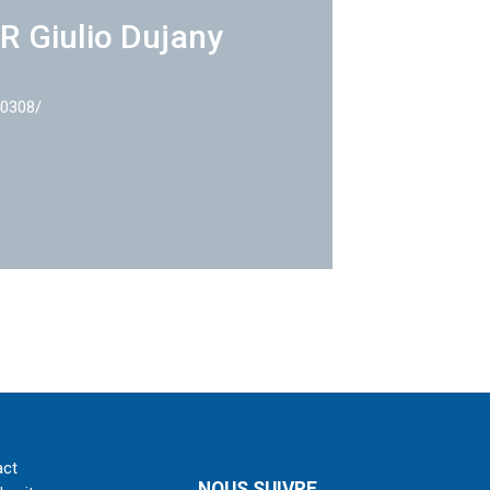
R Giulio Dujany
40308/
act
NOUS SUIVRE