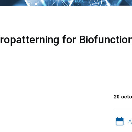
patterning for Biofunction
20 octo
A