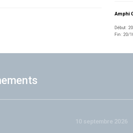
Amphi G
Début : 2
Fin : 20/
nements
10 septembre 2026