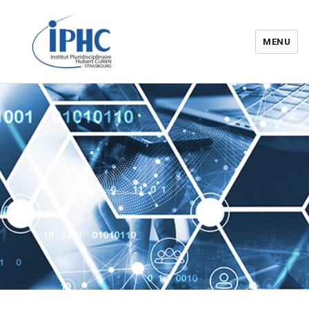
MENU
Institut pluridisciplinaire Hubert
Curien – IPHC