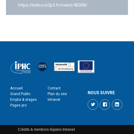
https://indico.in2p3.fr/event/40308/
Accueil
Contact
NOUS SUIVRE
Grand Public
Plan du site
Emploi & stages
Intranet
Twitter
Facebook
LinkedI
Pages pro
Crédits & mentions légales
Intranet