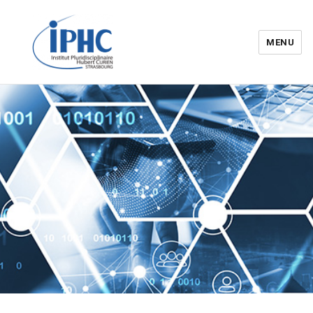
MENU
Institut pluridisciplinaire Hubert
Curien – IPHC