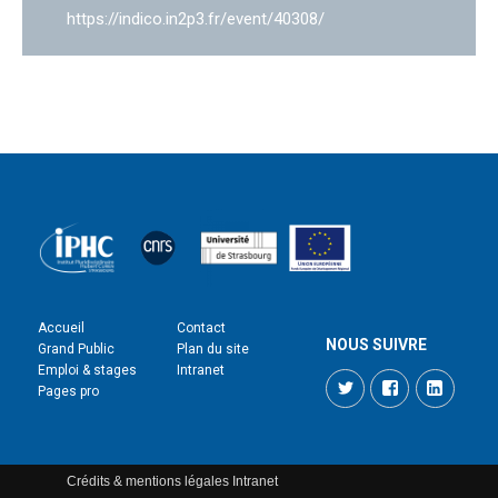
https://indico.in2p3.fr/event/40308/
Accueil
Contact
NOUS SUIVRE
Grand Public
Plan du site
Emploi & stages
Intranet
Twitter
Facebook
LinkedI
Pages pro
Crédits & mentions légales
Intranet