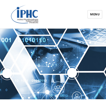
MENU
Institut pluridisciplinaire Hubert
Curien – IPHC