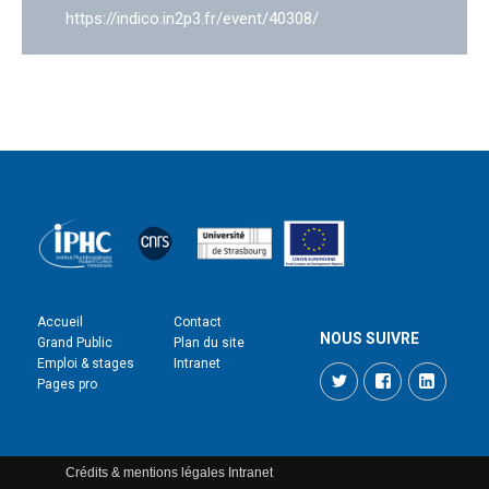
https://indico.in2p3.fr/event/40308/
Accueil
Contact
NOUS SUIVRE
Grand Public
Plan du site
Emploi & stages
Intranet
Twitter
Facebook
LinkedI
Pages pro
Crédits & mentions légales
Intranet