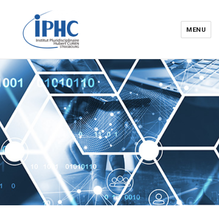
MENU
Institut pluridisciplinaire Hubert
Curien – IPHC