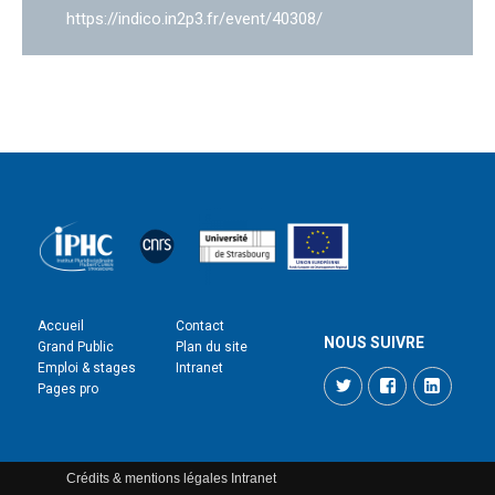
https://indico.in2p3.fr/event/40308/
Accueil
Contact
NOUS SUIVRE
Grand Public
Plan du site
Emploi & stages
Intranet
Twitter
Facebook
LinkedI
Pages pro
Crédits & mentions légales
Intranet