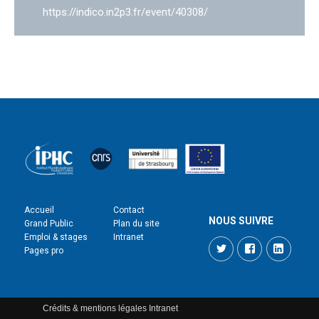
https://indico.in2p3.fr/event/40308/
Accueil
Contact
NOUS SUIVRE
Grand Public
Plan du site
Emploi & stages
Intranet
Twitter
Facebook
LinkedI
Pages pro
Crédits & mentions légales
Intranet