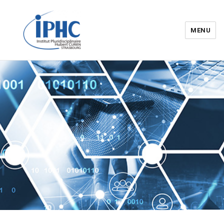
MENU
Institut pluridisciplinaire Hubert
Curien – IPHC