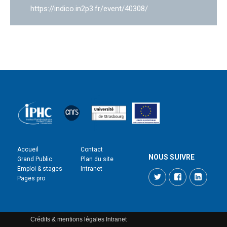
https://indico.in2p3.fr/event/40308/
Accueil
Contact
NOUS SUIVRE
Grand Public
Plan du site
Emploi & stages
Intranet
Twitter
Facebook
LinkedI
Pages pro
Crédits & mentions légales
Intranet