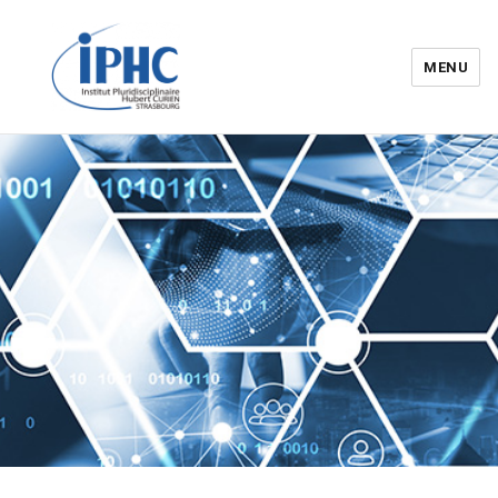
MENU
Institut pluridisciplinaire Hubert
Curien – IPHC