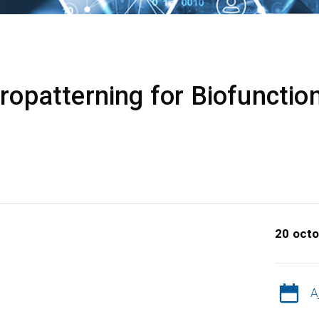
patterning for Biofunction
20 octo
A