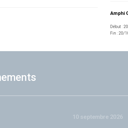
Amphi G
Début : 2
Fin : 20/
nements
10 septembre 2026