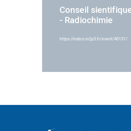
Conseil sientifiqu
- Radiochimie
https://indico.in2p3.fr/event/40131/