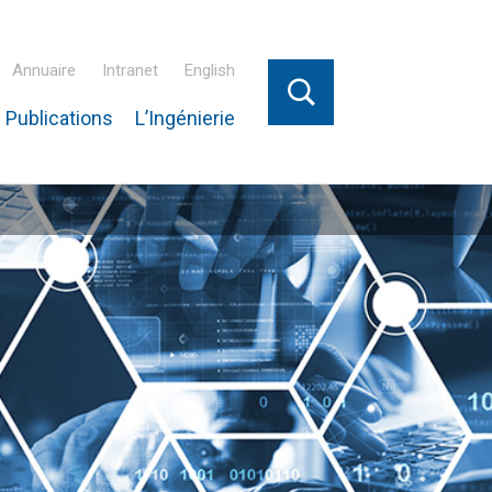
Annuaire
Intranet
English
 Publications
L’Ingénierie