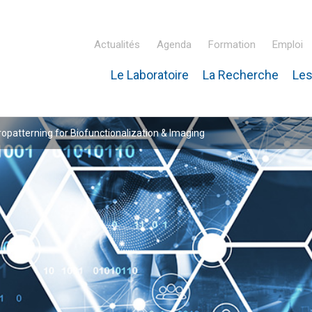
Actualités
Agenda
Formation
Emploi
Le Laboratoire
La Recherche
Les
inaire Hubert Curien – IPHC
patterning for Biofunctionalization & Imaging