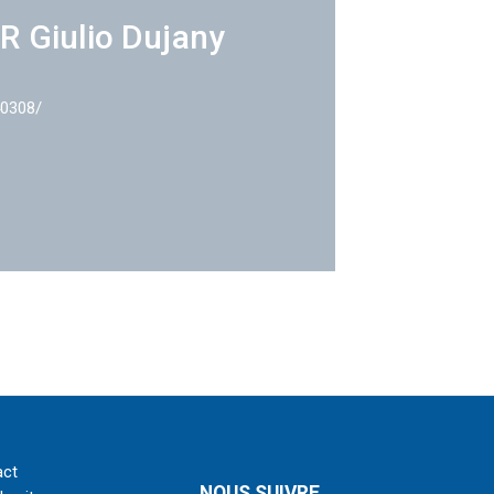
R Giulio Dujany
40308/
act
NOUS SUIVRE