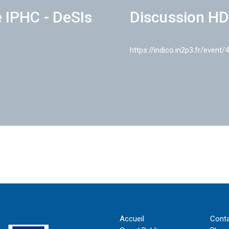
e IPHC - DeSIs
Discussion HD
https://indico.in2p3.fr/event/
Accueil
Cont