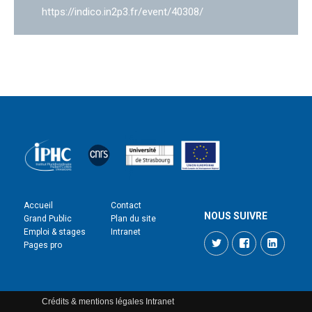
https://indico.in2p3.fr/event/40308/
Accueil
Contact
NOUS SUIVRE
Grand Public
Plan du site
Emploi & stages
Intranet
Twitter
Facebook
LinkedI
Pages pro
Crédits & mentions légales
Intranet