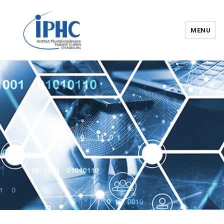
MENU
Institut pluridisciplinaire Hubert
Curien – IPHC