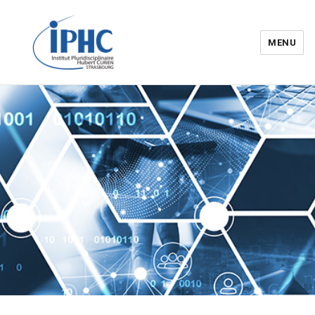
MENU
Institut pluridisciplinaire Hubert
Curien – IPHC