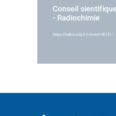
Conseil sientifiqu
- Radiochimie
https://indico.in2p3.fr/event/40131/