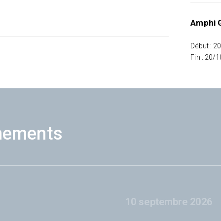
Amphi G
Début : 2
Fin : 20/
nements
10 septembre 2026