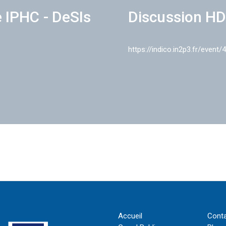
e IPHC - DeSIs
Discussion HD
https://indico.in2p3.fr/event/
Accueil
Cont