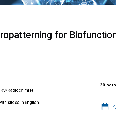
patterning for Biofunction
20 octo
DRS/Radiochimie)
ith slides in English.
A