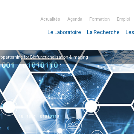
Actualités
Agenda
Formation
Emploi
Le Laboratoire
La Recherche
Les
inaire Hubert Curien – IPHC
patterning for Biofunctionalization & Imaging