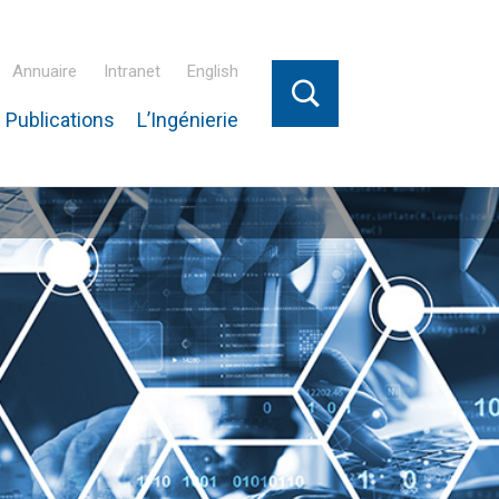
Annuaire
Intranet
English
 Publications
L’Ingénierie