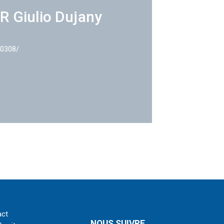
R Giulio Dujany
40308/
act
NOUS SUIVRE