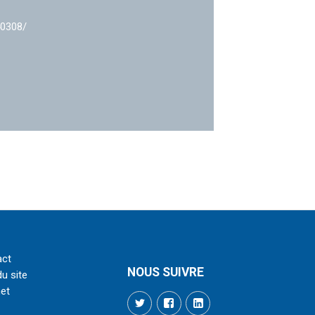
40308/
act
NOUS SUIVRE
du site
net
Twitter
Facebook
LinkedIn