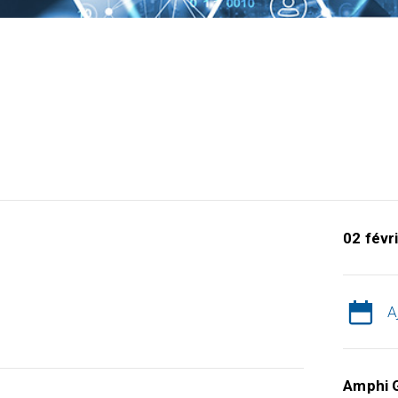
02 févr
A
Amphi G