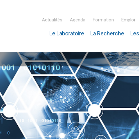
Actualités
Agenda
Formation
Emploi
Le Laboratoire
La Recherche
Les
inaire Hubert Curien – IPHC