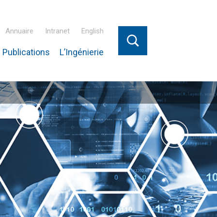
Annuaire
Intranet
English
 Publications
L’Ingénierie