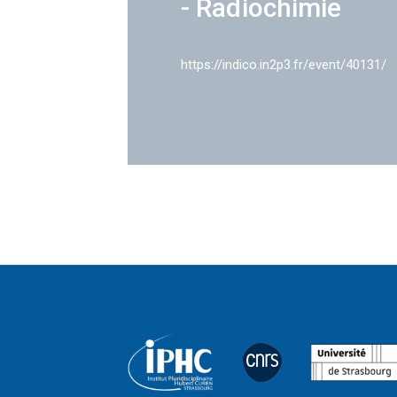
- Radiochimie
https://indico.in2p3.fr/event/40131/