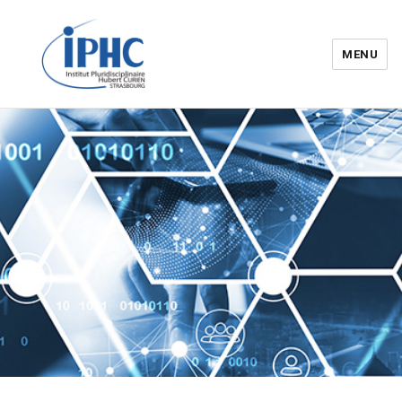
MENU
Institut pluridisciplinaire Hubert
Curien – IPHC