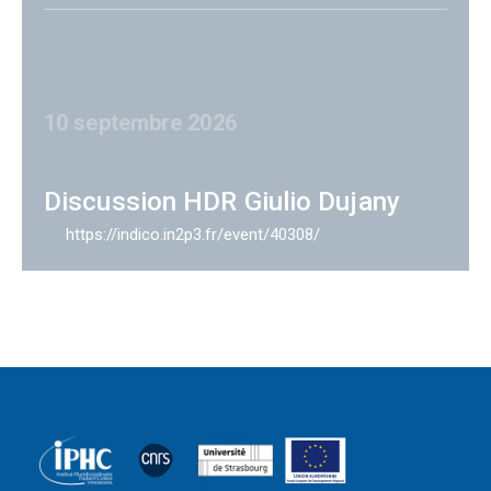
10 septembre 2026
Discussion HDR Giulio Dujany
https://indico.in2p3.fr/event/40308/