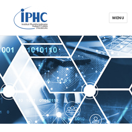
MENU
Institut pluridisciplinaire Hubert
Curien – IPHC