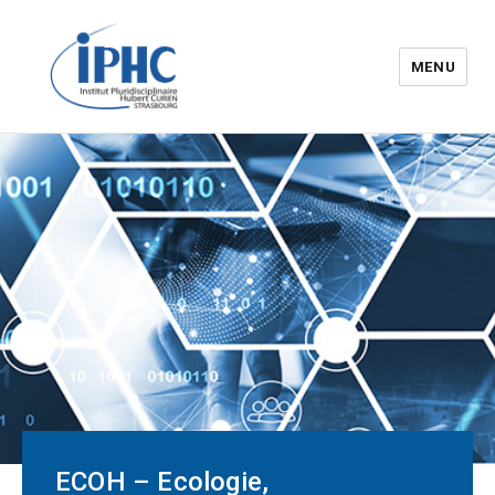
MENU
Institut pluridisciplinaire Hubert
Curien – IPHC
ECOH – Ecologie,