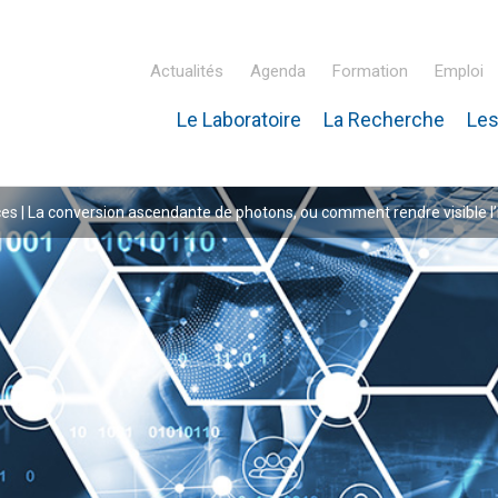
Actualités
Agenda
Formation
Emploi
Le Laboratoire
La Recherche
Les
inaire Hubert Curien – IPHC
es | La conversion ascendante de photons, ou comment rendre visible l’i