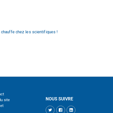
 chauffe chez les scientifiques !
act
NOUS SUIVRE
du site
net
Twitter
Facebook
LinkedIn