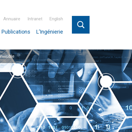
Annuaire
Intranet
English
 Publications
L’Ingénierie
nvisible