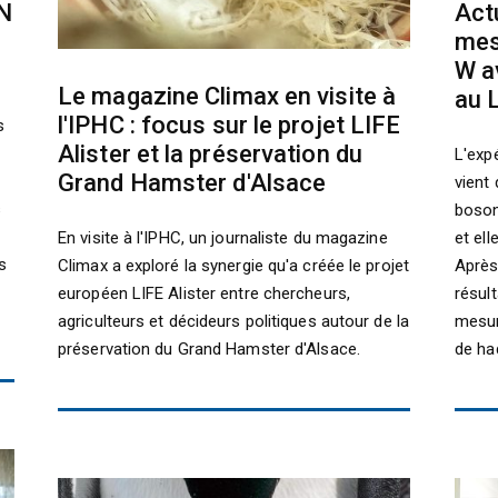
RN
Actu
mes
W a
Le magazine Climax en visite à
au 
l'IPHC : focus sur le projet LIFE
s
Alister et la préservation du
L'exp
Grand Hamster d'Alsace
vient
s
boson
et el
En visite à l'IPHC, un journaliste du magazine
s
Après
Climax a exploré la synergie qu'a créée le projet
résul
européen LIFE Alister entre chercheurs,
mesur
agriculteurs et décideurs politiques autour de la
de ha
préservation du Grand Hamster d'Alsace.