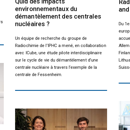
Quid des impacts
Rad
environnementaux du
and
démantèlement des centrales
rs
nucléaires ?
Du 1er
europ
accuei
Un équipe de recherche du groupe de
Allem
Radiochimie de l’IPHC a mené, en collaboration
Finlan
avec ICube, une étude pilote interdisciplinaire
Lithu
sur le cycle de vie du démantèlement d’une
Suiss
centrale nucléaire à travers l’exemple de la
centrale de Fessenheim.