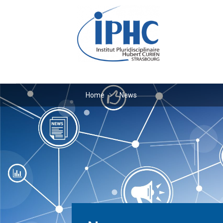
The Hubert Curien plu
Home
News