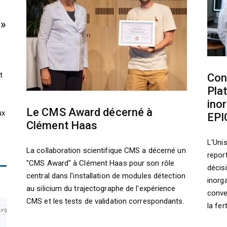
 »
t
Cont
Pla
e
ino
Le CMS Award décerné à
ux
EPI
Clément Haas
L'Unis
La collaboration scientifique CMS a décerné un
repor
"CMS Award" à Clément Haas pour son rôle
décis
central dans l'installation de modules détection
inorg
au silicium du trajectographe de l'expérience
conve
CMS et les tests de validation correspondants.
la fer