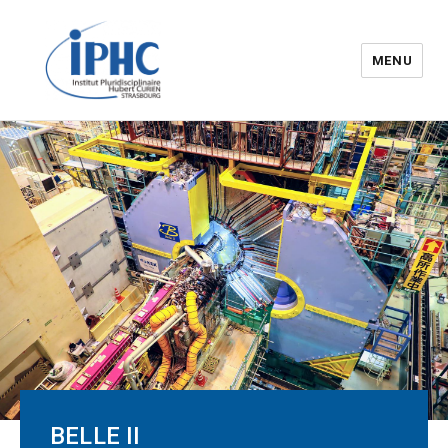
MENU
Institut pluridisciplinaire Hubert
Curien – IPHC
BELLE II